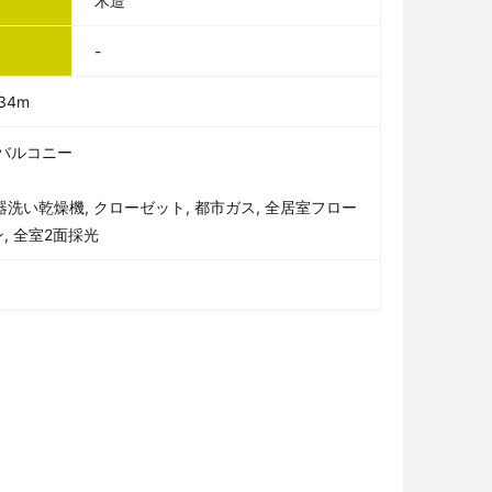
木造
-
34m
 バルコニー
器洗い乾燥機, クローゼット, 都市ガス, 全居室フロー
, 全室2面採光