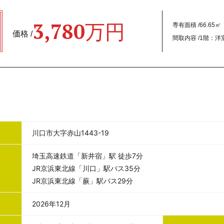
3,780万円
専有面積 /
66.65㎡
価格 /
間取内容 /
1階：洋室
川口市大字赤山1443-19
埼玉高速鉄道「新井宿」駅 徒歩7分
JR京浜東北線「川口」駅バス35分
JR京浜東北線「蕨」駅バス29分
2026年12月