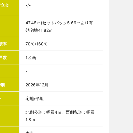
積立金
-/-
47.48㎡(セットバック5.66㎡あり有
効宅地41.82㎡
積率
70％/160％
戸数
1区画
-
時期
2026年12月
勢
宅地/平坦
北側公道：幅員4ｍ、西側私道：幅員
1.8ｍ