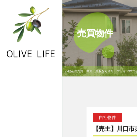
売買物件
不動産の売買・仲介・買取ならオリーブライフ株式
・HOME
・お問合わせ
・物件一覧
・不動産買取
自社物件
・NEWS
【売主】川口市
・会社概要