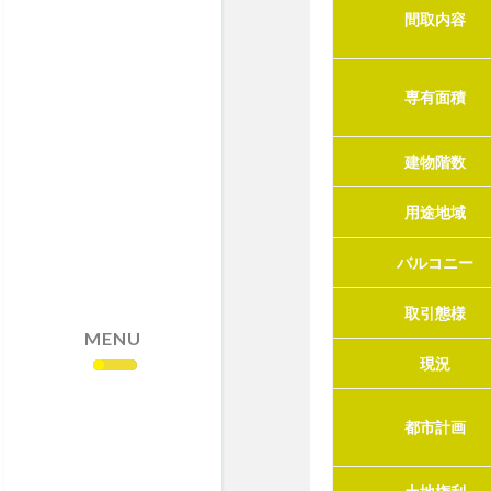
間取内容
専有面積
建物階数
用途地域
バルコニー
取引態様
MENU
現況
都市計画