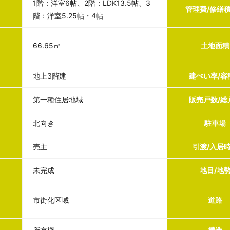
1階：洋室6帖、2階：LDK13.5帖、3
管理費/修繕
階：洋室5.25帖・4帖
66.65㎡
土地面積
地上3階建
建ぺい率/容
第一種住居地域
販売戸数/総
北向き
駐車場
売主
引渡/入居
未完成
地目/地
市街化区域
道路