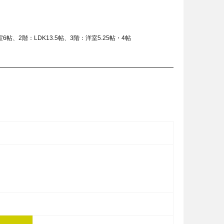
6帖、2階：LDK13.5帖、3階：洋室5.25帖・4帖