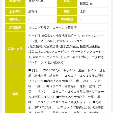
都市計画
市街化区域
道路
接道2.1ｍ
土地権利
所有権
構造
木造
管理会社
-
管理形態
-
周辺環境
マルエツ西谷店、ローソン上菅田店
ペット可, 食器洗い, 洗髪洗面化粧台, シャワー, バス・ト
イレ別, TVドアホン, 公営水道, バルコニー
, 追焚機能, 浴室乾燥機, 温水洗浄便座, 独立洗面化粧台
設備・条件
, 3口以上コンロ, クローゼット, ウォークインクローゼッ
ト, 都市ガス, エアコン, インターネット対応, モニタ付き
インターホン, 庭, 2面採光
■水回り：2017年07月 キッチン 浴室 トイレ 洗面
所 給排水管 給湯器 ２０１７～２０１９年に順次
リフォーム ■内装：2017年07月 床（フローリング
等） 壁・天井（クロス・塗装等） 建具（室内ドア
等） サッシ ２０１７～２０１９年に順次リフォー
備考
ム（全面ではない） ■外装：2017年07月 外壁 屋
根 ２０１７～２０１９年に順次リフォーム ■その
他：2017年07月 エアコン ５年以内に水回り設備交
換 ５年以内に内装リフォーム ５年以内にその他リフ