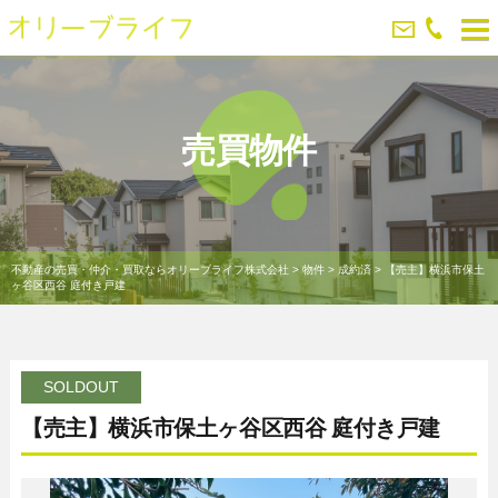
売買物件
不動産の売買・仲介・買取ならオリーブライフ株式会社
>
物件
>
成約済
>
【売主】横浜市保土
ヶ谷区西谷 庭付き戸建
SOLDOUT
【売主】横浜市保土ヶ谷区西谷 庭付き戸建