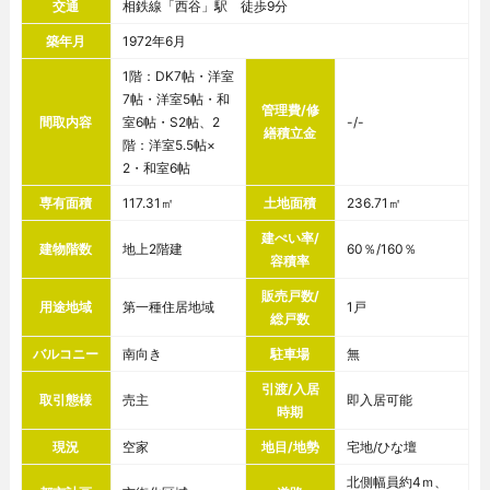
交通
相鉄線「西谷」駅 徒歩9分
築年月
1972年6月
1階：DK7帖・洋室
7帖・洋室5帖・和
管理費/修
間取内容
室6帖・S2帖、2
-/-
繕積立金
階：洋室5.5帖×
2・和室6帖
専有面積
117.31㎡
土地面積
236.71㎡
建ぺい率/
建物階数
地上2階建
60％/160％
容積率
販売戸数/
用途地域
第一種住居地域
1戸
総戸数
バルコニー
南向き
駐車場
無
引渡/入居
取引態様
売主
即入居可能
時期
現況
空家
地目/地勢
宅地/ひな壇
北側幅員約4ｍ、