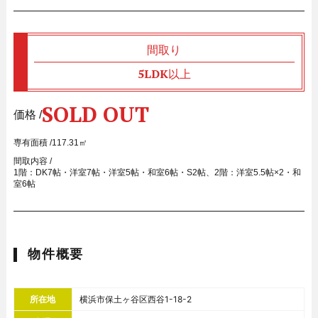
間取り
5LDK以上
SOLD OUT
価格 /
専有面積 /
117.31㎡
間取内容 /
1階：DK7帖・洋室7帖・洋室5帖・和室6帖・S2帖、2階：洋室5.5帖×2・和
室6帖
物件概要
所在地
横浜市保土ヶ谷区西谷1-18-2