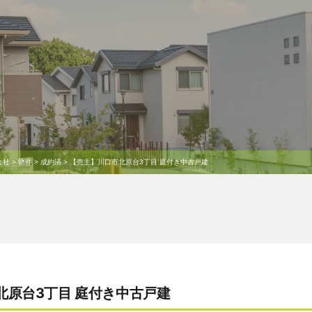
会社
>
物件
>
成約済
>
【売主】川口市北原台3丁目 庭付き中古戸建
北原台3丁目 庭付き中古戸建