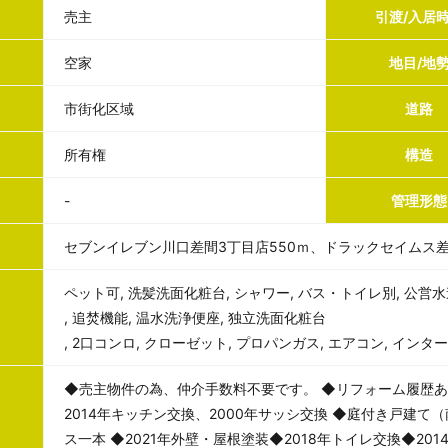
売主
引渡/入居
空家
地目/地
市街化区域
道路
所有権
構造
-
管理形態
セブンイレブン川口差間3丁目店550ｍ、ドラックセイムス差
ペット可, 洗髪洗面化粧台, シャワー, バス・トイレ別, 公営水
, 追焚機能, 温水洗浄便座, 独立洗面化粧台
, 2口コンロ, クローゼット, プロパンガス, エアコン, インター
◆売主物件の為、仲介手数料不要です。 ◆リフォーム履歴あり
2014年キッチン交換、2000年サッシ交換 ◆庭付き戸建
ス一本 ◆2021年外壁・屋根塗装◆2018年トイレ交換◆20