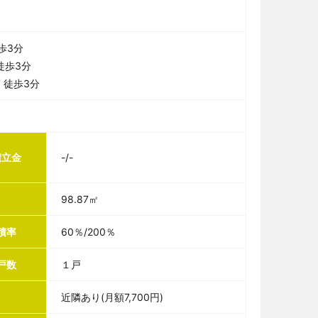
歩3分
徒歩3分
」徒歩3分
積立金
-/-
98.87㎡
積率
60％/200％
戸数
１戸
近隣あり(月額7,700円)