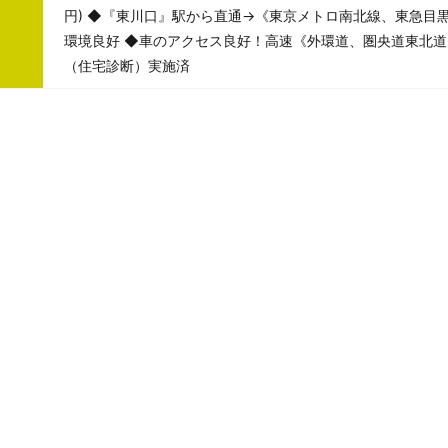
円) ◆『東川口』駅から直通→《東京メトロ南北線、東急目
環境良好 ◆車のアクセス良好！高速《外環道、圏央道東北道
（住宅診断）実施済