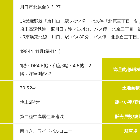
川口市北原台3-3-27
JR武蔵野線「東川口」駅 バス4分、バス停「北原三丁目」徒
埼玉高速鉄道「東川口」駅 バス4分、バス停「北原三丁目」
JR京浜東北線「川口」駅 バス30分、バス停「北原台三丁目
1984年11月(築41年)
1階：DK4.5帖・和室6帖・4.5帖、2
管理費/修繕
階：洋室6帖×２
70.52㎡
土地面積
地上2階建
建ぺい率/容
第二種中高層住居地域
販売戸数/総
南向き、ワイドバルコニー
駐車場