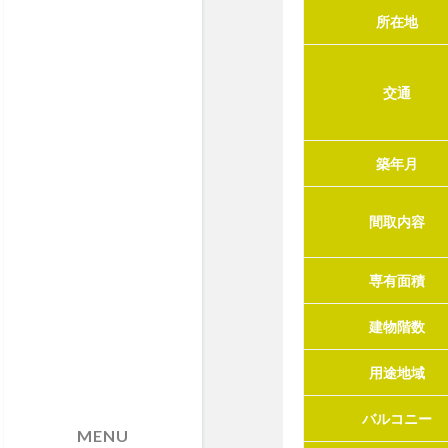
所在地
交通
築年月
間取内容
専有面積
建物階数
用途地域
バルコニー
MENU