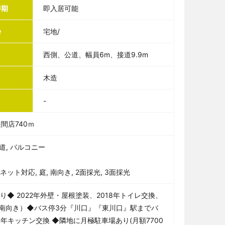
時期
即入居可能
勢
宅地/
西側、公道、幅員6m、接道9.9m
木造
-
間店740ｍ
道, バルコニー
ネット対応, 庭, 南向き, 2面採光, 3面採光
◆ 2022年外壁・屋根塗装、2018年トイレ交換、
て（南向き）◆バス停3分『川口』『東川口』駅までバ
14年キッチン交換 ◆隣地に月極駐車場あり(月額7700