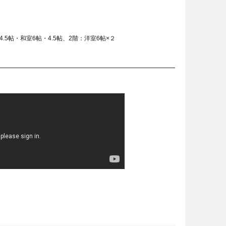
4.5帖・和室6帖・4.5帖、2階：洋室6帖×２