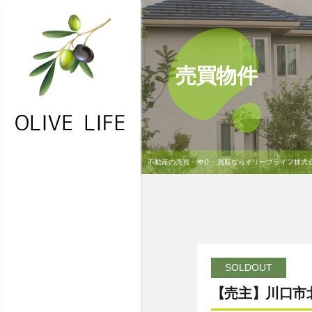
売買物件
不動産の売買・仲介・買取ならオリーブライフ株式
・HOME
・お問合わせ
・物件一覧
・不動産買取
SOLDOUT
・NEWS
【売主】川口市
・会社概要