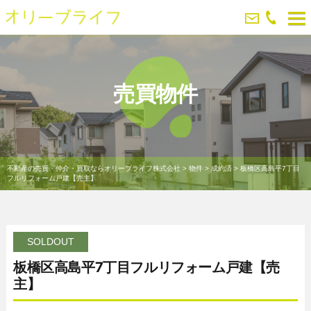
売買物件
不動産の売買・仲介・買取ならオリーブライフ株式会社
>
物件
>
成約済
>
板橋区高島平7丁目
フルリフォーム戸建【売主】
SOLDOUT
板橋区高島平7丁目フルリフォーム戸建【売
主】