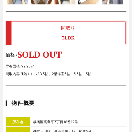
間取り
3LDK
SOLD OUT
価格 /
専有面積 /
72.96㎡
間取内容 /
1階ＬＤＫ13.5帖、2階洋室6帖・5.5帖・5帖
物件概要
所在地
板橋区高島平7丁目18番17号
都営三田線「新高島平」駅 徒歩5分