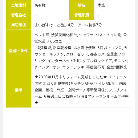
土地権利
所有権
構造
木造
管理会社
-
管理形態
-
周辺環境
まいばすけっと徒歩4分、アコレ徒歩7分
ペット可, 洗髪洗面化粧台, シャワー, バス・トイレ別, 公
営水道, バルコニー
, 追焚機能, 浴室乾燥機, 温水洗浄便座, 3口以上コンロ, カ
設備・条件
ウンターキッチン, クローゼット, 都市ガス, 全居室フロー
リング, インターネット対応, ダブルロックドア, モニタ付
きインターホン, ウッドデッキ, 再建築不可, 全室2面採光
★2020年11月末リフォーム完成しました★ リフォーム
内容 水回り新規交換(キッチン/浴室/トイレ/洗面)、内装
備考
全面、屋根、外壁、玄関ポーチ等新築同様にフルリフォ
ーム ★毎週土日は12時～17時までオープンルーム開催中
★