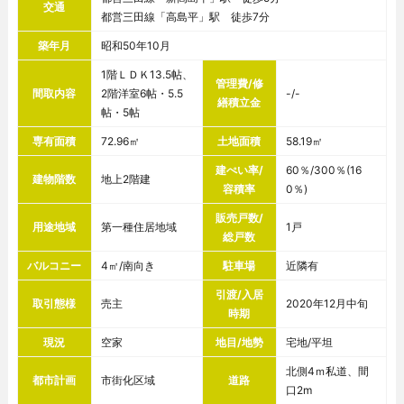
交通
都営三田線「高島平」駅 徒歩7分
築年月
昭和50年10月
1階ＬＤＫ13.5帖、
管理費/修
間取内容
2階洋室6帖・5.5
-/-
繕積立金
帖・5帖
専有面積
72.96㎡
土地面積
58.19㎡
建ぺい率/
60％/300％(16
建物階数
地上2階建
容積率
0％)
販売戸数/
用途地域
第一種住居地域
1戸
総戸数
バルコニー
4㎡/南向き
駐車場
近隣有
引渡/入居
取引態様
売主
2020年12月中旬
時期
現況
空家
地目/地勢
宅地/平坦
北側4ｍ私道、間
都市計画
市街化区域
道路
口2m