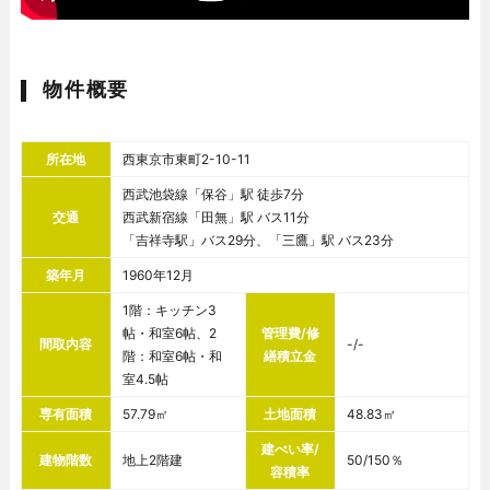
物件概要
所在地
西東京市東町2-10-11
西武池袋線「保谷」駅 徒歩7分
交通
西武新宿線「田無」駅 バス11分
「吉祥寺駅」バス29分、「三鷹」駅 バス23分
築年月
1960年12月
1階：キッチン3
帖・和室6帖、2
管理費/修
間取内容
-/-
階：和室6帖・和
繕積立金
室4.5帖
専有面積
57.79㎡
土地面積
48.83㎡
建ぺい率/
建物階数
地上2階建
50/150％
容積率