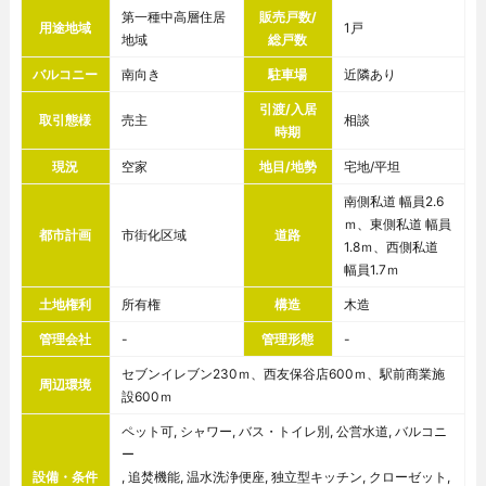
第一種中高層住居
販売戸数/
用途地域
1戸
地域
総戸数
バルコニー
南向き
駐車場
近隣あり
引渡/入居
取引態様
売主
相談
時期
現況
空家
地目/地勢
宅地/平坦
南側私道 幅員2.6
ｍ、東側私道 幅員
都市計画
市街化区域
道路
1.8ｍ、西側私道
幅員1.7ｍ
土地権利
所有権
構造
木造
管理会社
-
管理形態
-
セブンイレブン230ｍ、西友保谷店600ｍ、駅前商業施
周辺環境
設600ｍ
ペット可, シャワー, バス・トイレ別, 公営水道, バルコニ
ー
設備・条件
, 追焚機能, 温水洗浄便座, 独立型キッチン, クローゼット,