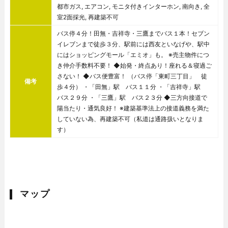
都市ガス, エアコン, モニタ付きインターホン, 南向き, 全
室2面採光, 再建築不可
バス停４分！田無・吉祥寺・三鷹までバス１本！セブン
イレブンまで徒歩３分、駅前には西友といなげや、駅中
にはショッピングモール「エミオ」も。 ※売主物件につ
き仲介手数料不要！ ◆始発・終点あり！座れる＆寝過ご
さない！ ◆バス便豊富！ （バス停「東町三丁目」 徒
備考
歩４分） ・「田無」駅 バス１１分 ・「吉祥寺」駅
バス２９分 ・「三鷹」駅 バス２３分 ◆三方向接道で
陽当たり・通気良好！ ※建築基準法上の接道義務を満た
していない為、再建築不可（私道は通路扱いとなりま
す）
マップ