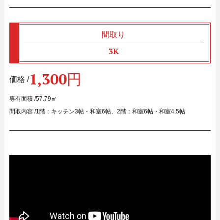
間取り
3K
1,300円
価格 /
専有面積 /
57.79㎡
間取内容 /
1階：キッチン3帖・和室6帖、2階：和室6帖・和室4.5帖