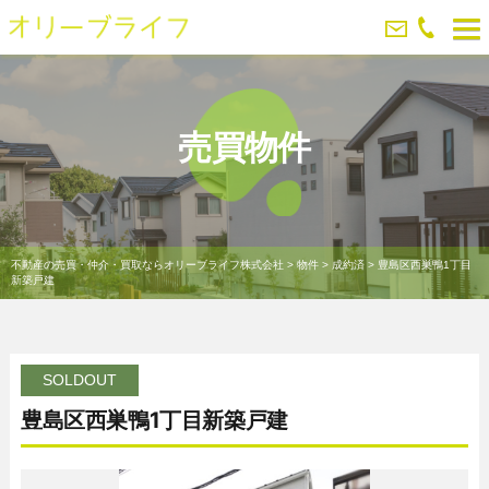
売買物件
不動産の売買・仲介・買取ならオリーブライフ株式会社
>
物件
>
成約済
>
豊島区西巣鴨1丁目
新築戸建
SOLDOUT
豊島区西巣鴨1丁目新築戸建