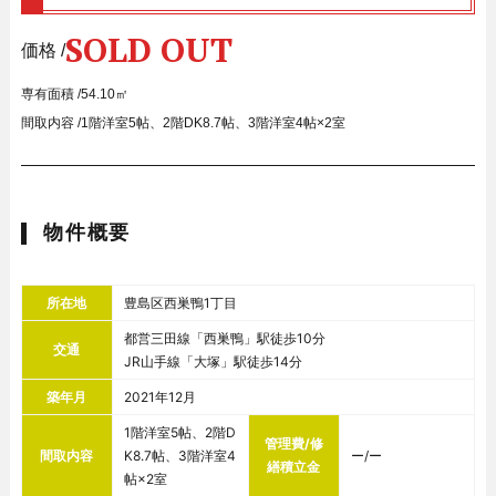
SOLD OUT
価格 /
専有面積 /
54.10㎡
間取内容 /
1階洋室5帖、2階DK8.7帖、3階洋室4帖×2室
物件概要
所在地
豊島区西巣鴨1丁目
都営三田線「西巣鴨」駅徒歩10分
交通
JR山手線「大塚」駅徒歩14分
築年月
2021年12月
1階洋室5帖、2階D
管理費/修
間取内容
K8.7帖、3階洋室4
ー/ー
繕積立金
帖×2室