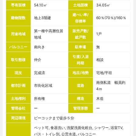
専有面積
54.10㎡
土地面積
34.05㎡
建ぺい率/
建物階数
地上3階建
60％(70％)/160％
容積率
第一種中高層住居
販売戸数/
用途地域
1戸
地域
総戸数
バルコニー
南向き
駐車場
無
引渡/入居
取引態様
仲介
相談
時期
現況
完成済
地目/地勢
宅地/平坦
南側私道 幅員約
都市計画
市街化区域
道路
4ｍ
土地権利
所有権
構造
木造
管理会社
ー
管理形態
ー
周辺環境
ピーコックまで徒歩５分
ペット可, 食器洗い, 洗髪洗面化粧台, シャワー, 浴室TV,
バス・トイレ別, 公営水道, バルコニー