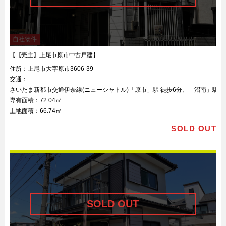
自社物件
【【売主】上尾市原市中古戸建】
住所：
上尾市大字原市3606-39
交通：
さいたま新都市交通伊奈線(ニューシャトル)「原市」駅 徒歩6分、「沼南」駅 徒
専有面積：
72.04㎡
土地面積：
66.74㎡
SOLD OUT