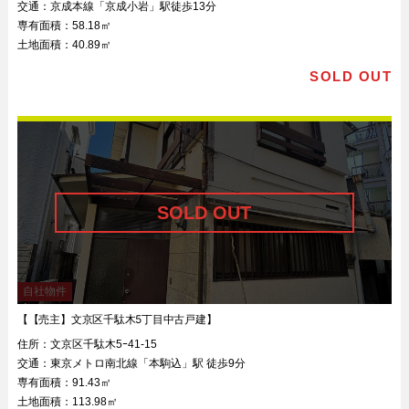
交通：
京成本線「京成小岩」駅徒歩13分
専有面積：
58.18㎡
土地面積：
40.89㎡
SOLD OUT
自社物件
【【売主】文京区千駄木5丁目中古戸建】
住所：
文京区千駄木5ｰ41-15
交通：
東京メトロ南北線「本駒込」駅 徒歩9分
専有面積：
91.43㎡
土地面積：
113.98㎡