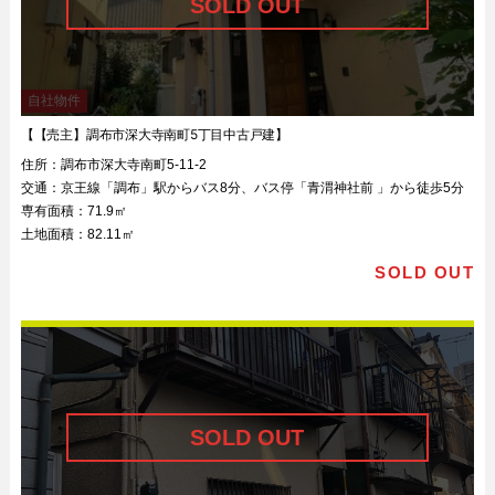
自社物件
【【売主】調布市深大寺南町5丁目中古戸建】
住所：
調布市深大寺南町5-11-2
交通：
京王線「調布」駅からバス8分、バス停「青渭神社前 」から徒歩5分
専有面積：
71.9㎡
土地面積：
82.11㎡
SOLD OUT