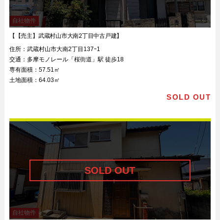
自社物件
【【売主】武蔵村山市大南2丁目中古戸建】
住所：
武蔵村山市大南2丁目137ｰ1
交通：
多摩モノレール「桜街道」駅 徒歩18
専有面積：
57.51㎡
土地面積：
64.03㎡
SOLD OUT
自社物件