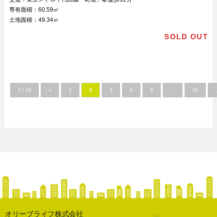
専有面積：
60.59㎡
土地面積：
49.34㎡
SOLD OUT
2 / 10
«
1
2
3
4
5
...
10
.
オリーブライフ株式会社