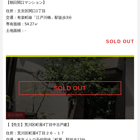
【朝日関口マンション】
住所：
文京区関口1丁目
交通：
有楽町線「江戸川橋」駅徒歩3分
専有面積：
54.27㎡
土地面積：
-
SOLD OUT
自社物件
【【売主】荒川区町屋4丁目中古戸建】
住所：
荒川区町屋4丁目２６－１７
交通：
東京メトロ千代田線「町屋」駅徒歩12分