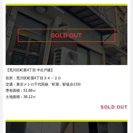
【荒川区町屋4丁目 中古戸建】
住所：
荒川区町屋4丁目３４－２０
交通：
東京メトロ千代田線「町屋」駅徒歩13分
専有面積：
51.88㎡
土地面積：
36.12㎡
SOLD OUT