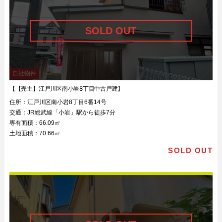
自社物件
【【売主】江戸川区南小岩8丁目中古戸建】
住所：
江戸川区南小岩8丁目6番14号
交通：
JR総武線「小岩」駅から徒歩7分
専有面積：
66.09㎡
土地面積：
70.66㎡
SOLD OUT