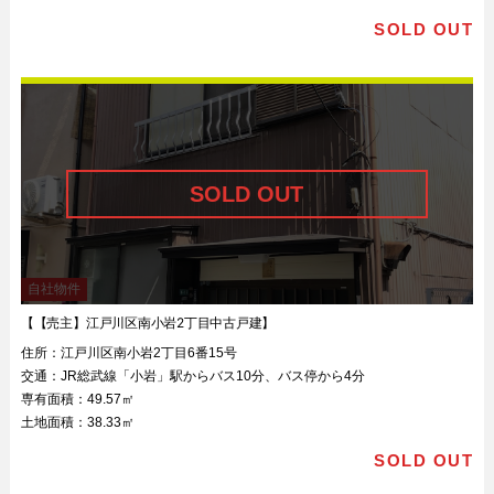
SOLD OUT
自社物件
【【売主】江戸川区南小岩2丁目中古戸建】
住所：
江戸川区南小岩2丁目6番15号
交通：
JR総武線「小岩」駅からバス10分、バス停から4分
専有面積：
49.57㎡
土地面積：
38.33㎡
SOLD OUT