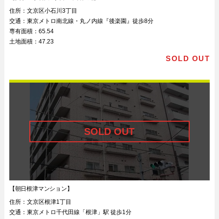
住所：
文京区小石川3丁目
交通：
東京メトロ南北線・丸ノ内線『後楽園』徒歩8分
専有面積：
65.54
土地面積：
47.23
SOLD OUT
【朝日根津マンション】
住所：
文京区根津1丁目
交通：
東京メトロ千代田線「根津」駅 徒歩1分