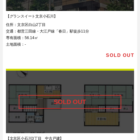
【グランスイート文京小石川】
住所：
文京区白山2丁目
交通：
都営三田線・大江戸線「春日」駅徒歩11分
専有面積：
56.14㎡
土地面積：
-
SOLD OUT
【文京区小石川3丁目 中古戸建】