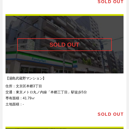
SOLD OUT
【湯島武蔵野マンション】
住所：
文京区本郷3丁目
交通：
東京メトロ丸ノ内線「本郷三丁目」駅徒歩5分
専有面積：
41.79㎡
土地面積：
-
SOLD OUT