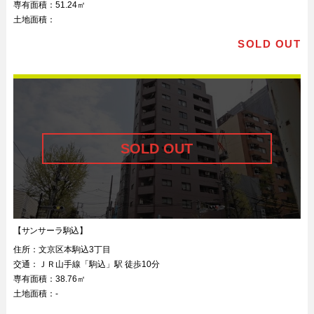
専有面積：
51.24㎡
土地面積：
SOLD OUT
【サンサーラ駒込】
住所：
文京区本駒込3丁目
交通：
ＪＲ山手線「駒込」駅 徒歩10分
専有面積：
38.76㎡
土地面積：
-