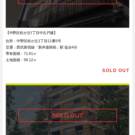
【中野区松が丘1丁目中古戸建】
住所：
中野区松が丘1丁目11番5号
交通：
西武新宿線「新井薬師前」駅 徒歩4分
専有面積：
71.61㎡
土地面積：
56.12㎡
SOLD OUT