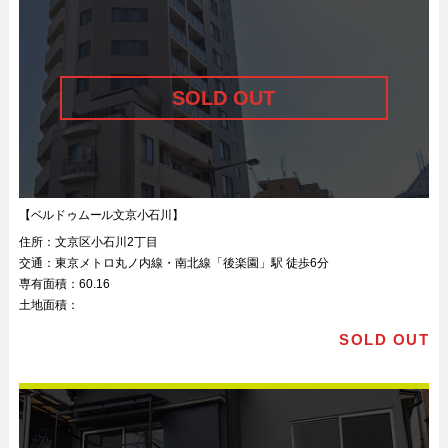
【ベルドゥムール文京小石川】
住所：
文京区小石川2丁目
交通：
東京メトロ丸ノ内線・南北線「後楽園」駅 徒歩6分
専有面積：
60.16
土地面積：
SOLD OUT