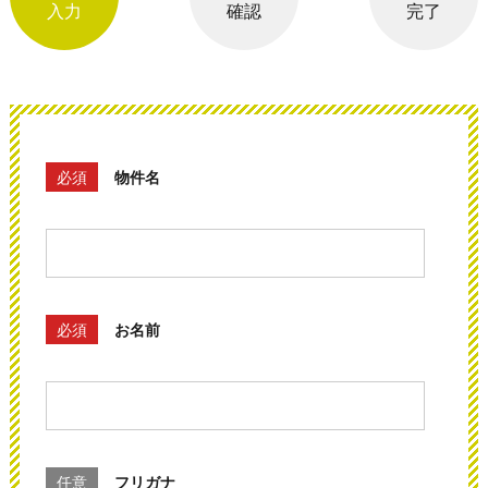
入力
確認
完了
必須
物件名
必須
お名前
任意
フリガナ