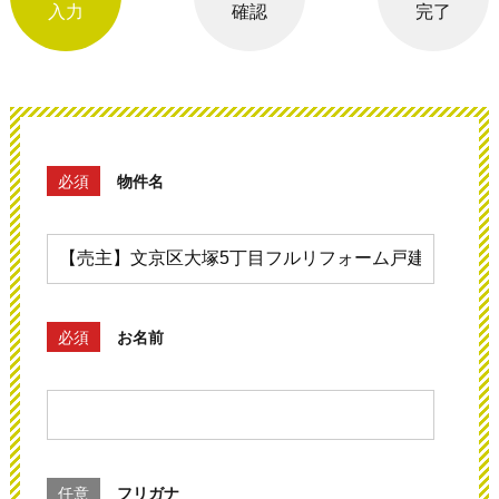
入力
確認
完了
必須
物件名
必須
お名前
任意
フリガナ