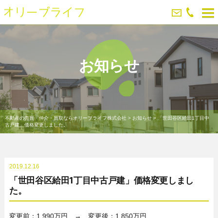
お知らせ
不動産の売買・仲介・買取ならオリーブライフ株式会社
>
お知らせ
>
「世田谷区給田1丁目中
古戸建」価格変更しました。
2019.12.16
「世田谷区給田1丁目中古戸建」価格変更しまし
た。
変更前：1,990万円 → 変更後：1,850万円