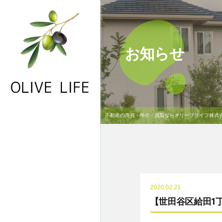
お知らせ
不動産の売買・仲介・買取ならオリーブライフ株式
・HOME
・お問合わせ
・物件一覧
・不動産買取
2020.02.21
・NEWS
【世田谷区給田1
・会社概要