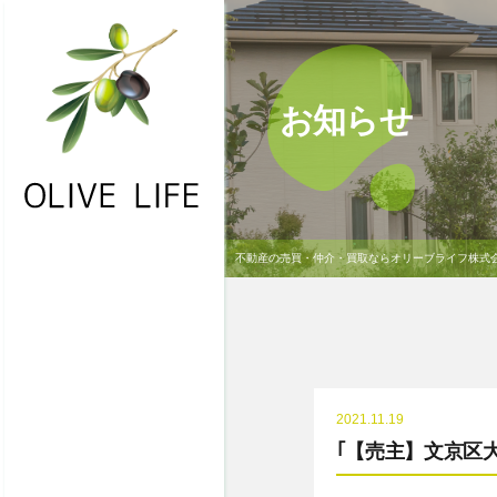
お知らせ
不動産の売買・仲介・買取ならオリーブライフ株式
・HOME
・お問合わせ
・物件一覧
・不動産買取
2021.11.19
・NEWS
｢【売主】文京区
・会社概要