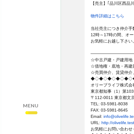
・売却依頼はこちら
【売主】｢品川区西品川2
・サイトマップ
物件詳細はこちら
・個人情報保護方針
当社売主につき仲介手
12時～17時の間、オ
お気軽にお越し下さい
──────────────
☆中古戸建・戸建用地
☆借地権・底地・再建
☆売買仲介、賃貸仲介
◆◇◆◇◆◇◆◇◆◇
オリーブライフ株式会
東京都知事（1）第103
〒112-0011 東京
TEL: 03-5981-8038
MENU
FAX: 03-5981-8645
Email:
info@olivelife.
URL:
http://olivelife.
お気軽にお問い合わせ