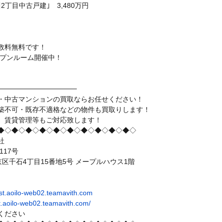
丁目中古戸建｣ 3,480万円
数料無料です！
ープンルーム開催中！
。
────────────────
・中古マンションの買取ならお任せください！
築不可・既存不適格などの物件も買取りします！
、賃貸管理等もご対応致します！
◆◇◆◇◆◇◆◇◆◇◆◇◆◇◆◇◆◇◆◇
社
117号
都文京区千石4丁目15番地5号 メープルハウス1階
test.aoilo-web02.teamavith.com
test.aoilo-web02.teamavith.com/
ください