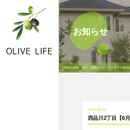
お知らせ
不動産の売買・仲介・買取ならオリーブライフ株式
・HOME
・お問合わせ
・物件一覧
・不動産買取
2022.06.24
・NEWS
西品川2丁目【6月
・会社概要