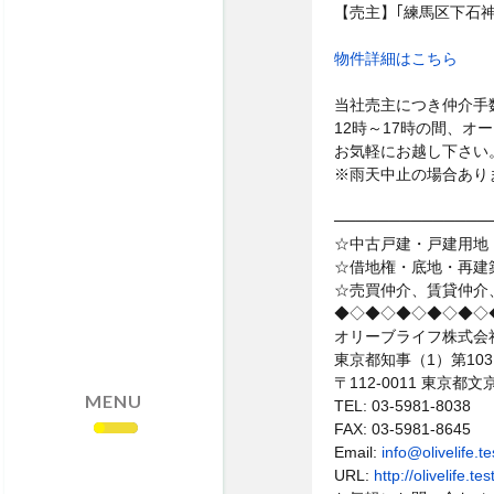
・売却依頼はこちら
【売主】｢練馬区下石神井
・サイトマップ
物件詳細はこちら
・個人情報保護方針
当社売主につき仲介手
12時～17時の間、オ
お気軽にお越し下さい
※雨天中止の場合あり
──────────────
☆中古戸建・戸建用地
☆借地権・底地・再建
☆売買仲介、賃貸仲介
◆◇◆◇◆◇◆◇◆◇
オリーブライフ株式会
東京都知事（1）第103
〒112-0011 東京
MENU
TEL: 03-5981-8038
FAX: 03-5981-8645
Email:
info@olivelife.
URL:
http://olivelife.