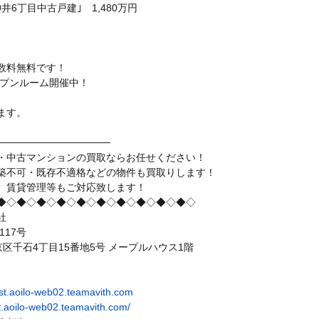
6丁目中古戸建｣ 1,480万円
数料無料です！
ープンルーム開催中！
。
ます。
────────────────
・中古マンションの買取ならお任せください！
築不可・既存不適格などの物件も買取りします！
、賃貸管理等もご対応致します！
◆◇◆◇◆◇◆◇◆◇◆◇◆◇◆◇◆◇◆◇
社
117号
都文京区千石4丁目15番地5号 メープルハウス1階
test.aoilo-web02.teamavith.com
test.aoilo-web02.teamavith.com/