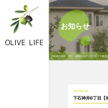
お知らせ
不動産の売買・仲介・買取ならオリーブライフ株式
・HOME
・お問合わせ
・物件一覧
・不動産買取
2022.09.16
・NEWS
下石神井6丁目【9
・会社概要