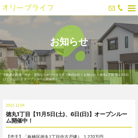
お知らせ
不動産の売買・仲介・買取ならオリーブライフ株式会社
>
お知らせ
>
徳丸1丁目【11月5日
(土)、6日(日)】オープンルーム開催中！
2022.11.04
徳丸1丁目【11月5日(土)、6日(日)】オープンルー
ム開催中！
【売主】「板橋区徳丸1丁目中古戸建｣ 1,270万円