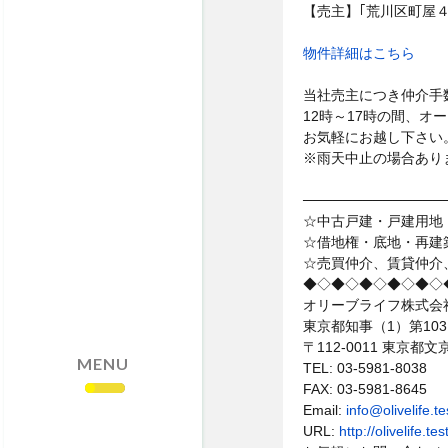
・売却依頼はこちら
【売主】｢荒川区町屋４
・サイトマップ
物件詳細はこちら
・個人情報保護方針
当社売主につき仲介手
12時～17時の間、オ
お気軽にお越し下さい
※雨天中止の場合あり
──────────────
☆中古戸建・戸建用地
☆借地権・底地・再建
☆売買仲介、賃貸仲介
◆◇◆◇◆◇◆◇◆◇
オリーブライフ株式会
東京都知事（1）第103
〒112-0011 東京
MENU
TEL: 03-5981-8038
FAX: 03-5981-8645
Email:
info@olivelife.
URL:
http://olivelife.