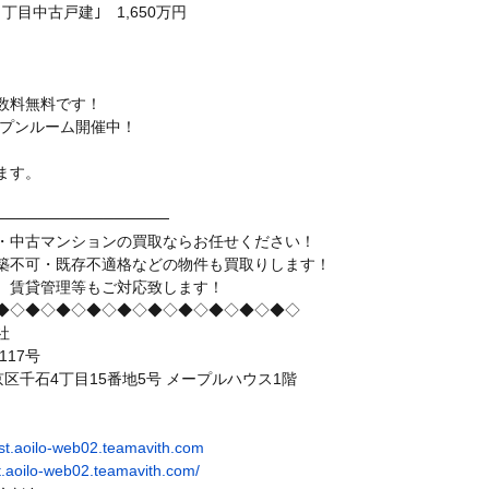
丁目中古戸建｣ 1,650万円
数料無料です！
ープンルーム開催中！
。
ます。
────────────────
・中古マンションの買取ならお任せください！
築不可・既存不適格などの物件も買取りします！
、賃貸管理等もご対応致します！
◆◇◆◇◆◇◆◇◆◇◆◇◆◇◆◇◆◇◆◇
社
117号
都文京区千石4丁目15番地5号 メープルハウス1階
test.aoilo-web02.teamavith.com
test.aoilo-web02.teamavith.com/