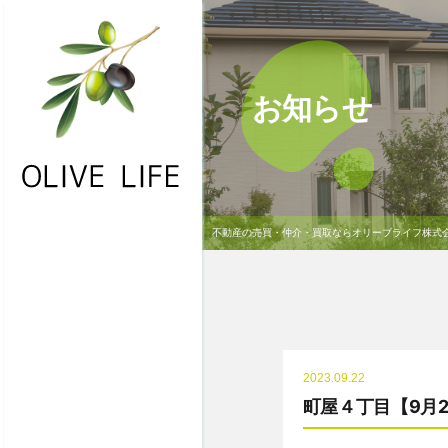
お知らせ
不動産の売買・仲介・買取ならオリーブライフ株式
・HOME
・お問合わせ
・物件一覧
・不動産買取
2023.09.22
・NEWS
町屋４丁目【9月2
・会社概要