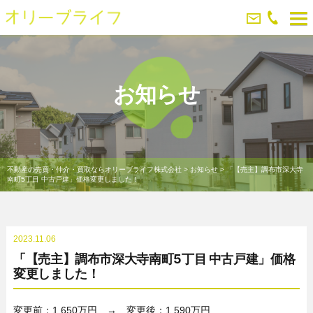
お知らせ
不動産の売買・仲介・買取ならオリーブライフ株式会社
>
お知らせ
>
「【売主】調布市深大寺
南町5丁目 中古戸建」価格変更しました！
2023.11.06
「【売主】調布市深大寺南町5丁目 中古戸建」価格
変更しました！
変更前：1,650万円 → 変更後：1,590万円