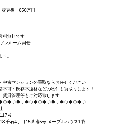
 変更後：850万円
数料無料です！
ープンルーム開催中！
。
ます。
────────────────
・中古マンションの買取ならお任せください！
築不可・既存不適格などの物件も買取りします！
、賃貸管理等もご対応致します！
◆◇◆◇◆◇◆◇◆◇◆◇◆◇◆◇◆◇◆◇
社
117号
都文京区千石4丁目15番地5号 メープルハウス1階