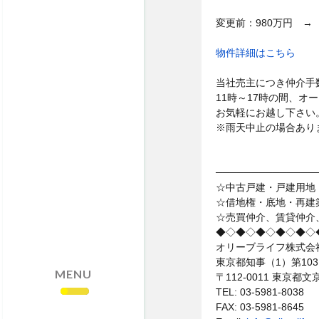
・売却依頼はこちら
変更前：980万円 →
・サイトマップ
・個人情報保護方針
物件詳細はこちら
当社売主につき仲介手
11時～17時の間、オ
お気軽にお越し下さい
※雨天中止の場合あり
──────────────
☆中古戸建・戸建用地
☆借地権・底地・再建
☆売買仲介、賃貸仲介
◆◇◆◇◆◇◆◇◆◇
オリーブライフ株式会
東京都知事（1）第103
MENU
〒112-0011 東京
TEL: 03-5981-8038
FAX: 03-5981-8645