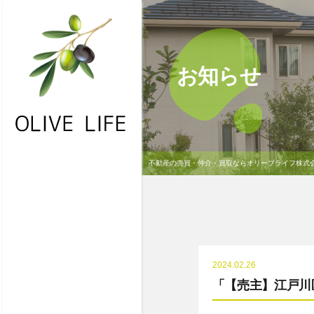
お知らせ
不動産の売買・仲介・買取ならオリーブライフ株式
・HOME
・お問合わせ
・物件一覧
・不動産買取
2024.02.26
・NEWS
「【売主】江戸川
・会社概要