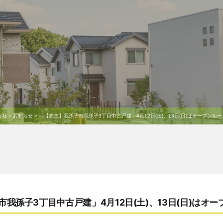
会社
>
お知らせ
>
「【売主】我孫子市我孫子3丁目中古戸建」4月12日(土)、13日(日)はオープンル
我孫子3丁目中古戸建」4月12日(土)、13日(日)はオ