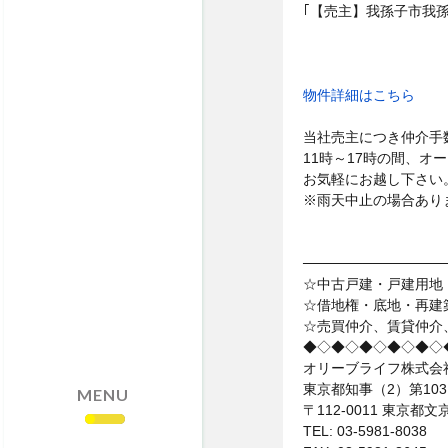
・売却依頼はこちら
｢【売主】我孫子市我孫
・サイトマップ
・個人情報保護方針
物件詳細はこちら
当社売主につき仲介手
11時～17時の間、オ
お気軽にお越し下さい
※雨天中止の場合あり
──────────────
☆中古戸建・戸建用地
☆借地権・底地・再建
☆売買仲介、賃貸仲介
◆◇◆◇◆◇◆◇◆◇
オリーブライフ株式会
東京都知事（2）第103
MENU
〒112-0011 東京
TEL: 03-5981-8038