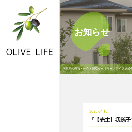
お知らせ
不動産の売買・仲介・買取ならオリーブライフ株式
・HOME
・お問合わせ
・物件一覧
・不動産買取
2025.04.10
・NEWS
「【売主】我孫子市
・会社概要