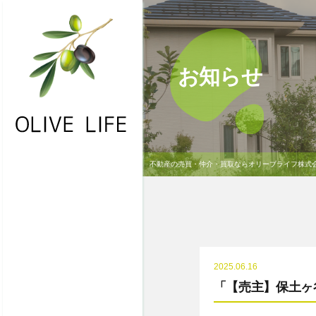
お知らせ
不動産の売買・仲介・買取ならオリーブライフ株式
・HOME
・お問合わせ
・物件一覧
・不動産買取
2025.06.16
・NEWS
「【売主】保土ヶ
・会社概要