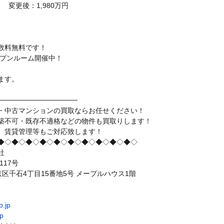
→ 変更後：1,980万円
数料無料です！
ープンルーム開催中！
。
ます。
────────────────
・中古マンションの買取ならお任せください！
築不可・既存不適格などの物件も買取りします！
、賃貸管理等もご対応致します！
◆◇◆◇◆◇◆◇◆◇◆◇◆◇◆◇◆◇◆◇
社
117号
都文京区千石4丁目15番地5号 メープルハウス1階
o.jp
jp