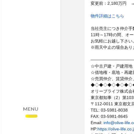
・売却依頼はこちら
変更前：2,180万円 
・サイトマップ
物件詳細はこちら
・個人情報保護方針
当社売主につき仲介手
11時～17時の間、オ
お気軽にお越し下さい
※雨天中止の場合あり
──────────────
☆中古戸建・戸建用地
☆借地権・底地・再建
☆売買仲介、賃貸仲介
◆◇◆◇◆◇◆◇◆◇
オリーブライフ株式会
東京都知事（2）第103
〒112-0011 東京
MENU
TEL: 03-5981-8038
FAX: 03-5981-8645
Email:
info@olive-life.c
HP:
https://olive-life.co.