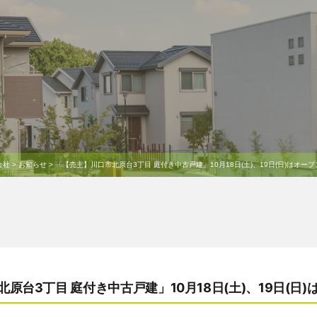
会社
>
お知らせ
>
「【売主】川口市北原台3丁目 庭付き中古戸建」10月18日(土)、19日(日)はオー
原台3丁目 庭付き中古戸建」10月18日(土)、19日(日