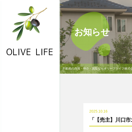
お知らせ
不動産の売買・仲介・買取ならオリーブライフ株式
・HOME
・お問合わせ
・物件一覧
・不動産買取
2025.10.16
・NEWS
「【売主】川口市北
・会社概要