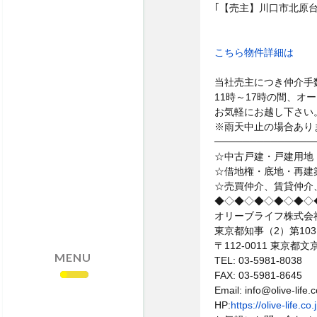
・売却依頼はこちら
｢【売主】川口市北原台3
・サイトマップ
・個人情報保護方針
こちら物件詳細は
当社売主につき仲介手
11時～17時の間、オ
お気軽にお越し下さい
※雨天中止の場合あり
──────────────
☆中古戸建・戸建用地
☆借地権・底地・再建
☆売買仲介、賃貸仲介
◆◇◆◇◆◇◆◇◆◇
オリーブライフ株式会
東京都知事（2）第103
〒112-0011 東京
MENU
TEL: 03-5981-8038
FAX: 03-5981-8645
Email: info@olive-life.c
HP:
https://olive-life.co.