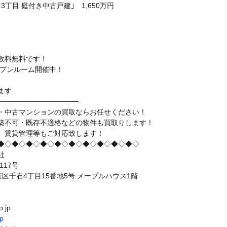
丁目 庭付き中古戸建｣ 1,650万円
数料無料です！
ープンルーム開催中！
。
ます
────────────────
・中古マンションの買取ならお任せください！
築不可・既存不適格などの物件も買取りします！
、賃貸管理等もご対応致します！
◆◇◆◇◆◇◆◇◆◇◆◇◆◇◆◇◆◇◆◇
社
117号
都文京区千石4丁目15番地5号 メープルハウス1階
o.jp
jp