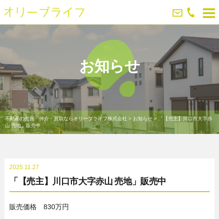
お知らせ
不動産の売買・仲介・買取ならオリーブライフ株式会社
>
お知らせ
>
「【売主】川口市大字赤
山 売地」販売中
2025.11.27
「【売主】川口市大字赤山 売地」販売中
販売価格 830万円