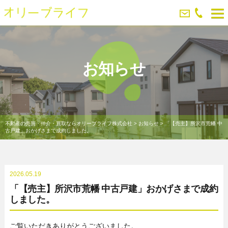
お知らせ
不動産の売買・仲介・買取ならオリーブライフ株式会社
>
お知らせ
>
「【売主】所沢市荒幡 中
古戸建」おかげさまで成約しました。
2026.05.19
「【売主】所沢市荒幡 中古戸建」おかげさまで成約
しました。
ご覧いただきありがとうございました。