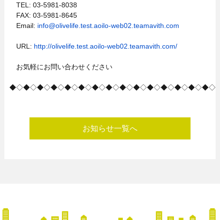
TEL: 03-5981-8038
FAX: 03-5981-8645
Email:
info@olivelife.test.aoilo-web02.teamavith.com
URL:
http://olivelife.test.aoilo-web02.teamavith.com/
お気軽にお問い合わせください
◆◇◆◇◆◇◆◇◆◇◆◇◆◇◆◇◆◇◆◇◆◇◆◇◆◇◆◇◆◇
お知らせ一覧へ